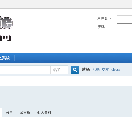
用戶名
密碼
上系統
熱搜:
活動
交友
discuz
帖子
搜
索
分享
留言板
個人資料