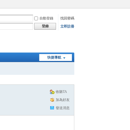
自動登錄
找回密碼
登錄
立即註冊
快捷導航
收聽TA
加為好友
發送消息