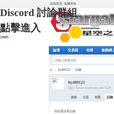
設為首頁
收藏本站
Discord 討論群組
點擊進入
論壇
交易區
相冊
遊戲網
lty409123
記錄
lty409123
https://forum.doraforum.com/?3239
藍
›
›
廣播
主題
相冊
記錄
現在還沒有記錄