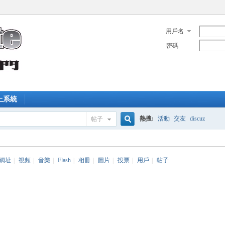
用戶名
密碼
上系統
熱搜:
活動
交友
discuz
帖子
搜
網址
|
視頻
|
音樂
|
Flash
|
相冊
|
圖片
|
投票
|
用戶
|
帖子
索