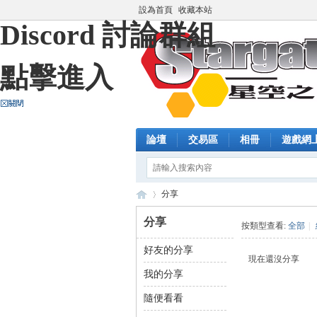
設為首頁
收藏本站
Discord 討論群組
點擊進入
論壇
交易區
相冊
遊戲網
分享
分享
按類型查看:
全部
|
好友的分享
藍
›
現在還沒分享
我的分享
隨便看看