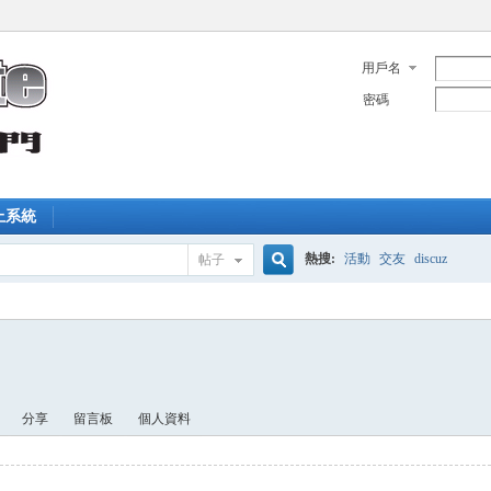
用戶名
密碼
上系統
熱搜:
活動
交友
discuz
帖子
搜
索
分享
留言板
個人資料