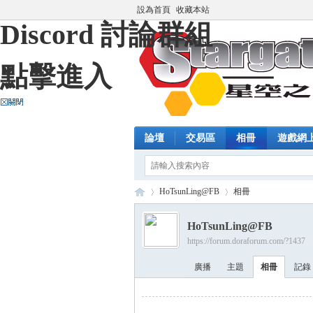
設為首頁
收藏本站
Discord 討論群組
點擊進入
論壇
交易區
相冊
遊戲網
HoTsunLing@FB
相冊
HoTsunLing@FB
https://forum.doraforum.com/?1437
藍
›
›
廣播
主題
相冊
記錄