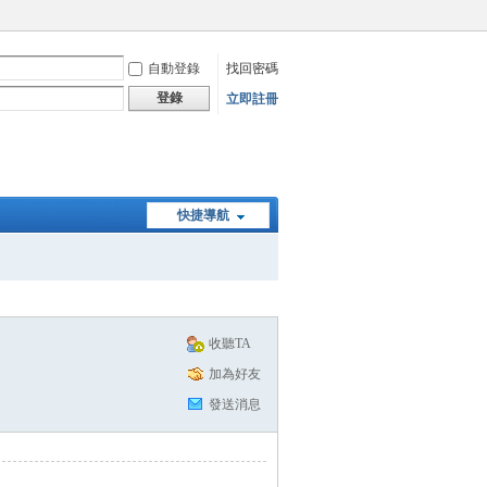
自動登錄
找回密碼
登錄
立即註冊
快捷導航
收聽TA
加為好友
發送消息