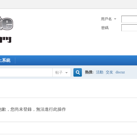
用戶名
密碼
上系統
熱搜:
活動
交友
discuz
帖子
搜
索
抱歉，您尚未登錄，無法進行此操作