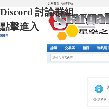
設為首頁
收藏本站
Discord 討論群組
點擊進入
論壇
交易區
相冊
遊戲網
請稍候...