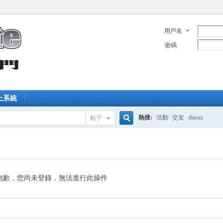
用戶名
密碼
上系統
熱搜:
活動
交友
discuz
帖子
搜
索
抱歉，您尚未登錄，無法進行此操作