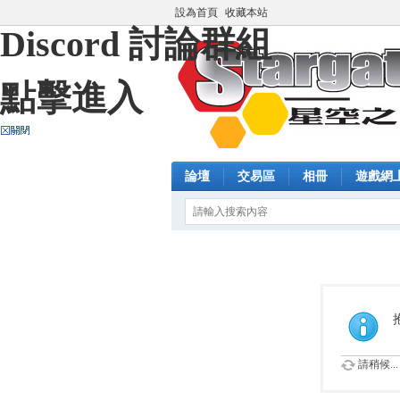
設為首頁
收藏本站
Discord 討論群組
點擊進入
論壇
交易區
相冊
遊戲網
請稍候...