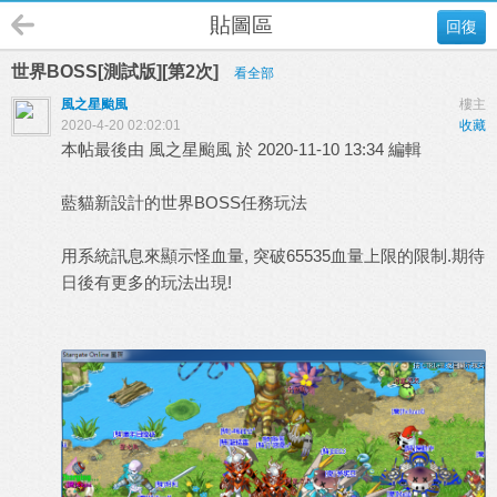
貼圖區
回復
世界BOSS[測試版][第2次]
看全部
風之星颱風
樓主
2020-4-20 02:02:01
收藏
本帖最後由 風之星颱風 於 2020-11-10 13:34 編輯
藍貓新設計的世界BOSS任務玩法
用系統訊息來顯示怪血量, 突破65535血量上限的限制.期待
日後有更多的玩法出現!