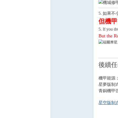
5. 如果
但機甲
5. If you d
But the Ro
後續任
機甲能
星夢版
青銅
星空版制