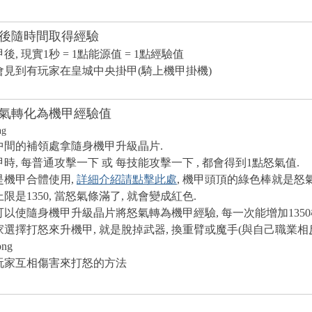
後隨時間取得經驗
甲後, 現實1秒 = 1點能源值 = 1點經驗值
你會見到有玩家在皇城中央掛甲(騎上機甲掛機)
氣轉化為機甲經驗值
城中間的補領處拿隨身機甲升級晶片.
機甲時, 每普通攻擊一下 或 每技能攻擊一下 , 都會得到1點怒氣值.
值是機甲合體使用,
詳細介紹請點擊此處
, 機甲頭頂的綠色棒就是怒氣
上限是1350, 當怒氣條滿了, 就會變成紅色.
就可以使隨身機甲升級晶片將怒氣轉為機甲經驗, 每一次能增加1350
玩家選擇打怒來升機甲, 就是脫掉武器, 換重臂或魔手(與自己職業相反
玩家互相傷害來打怒的方法