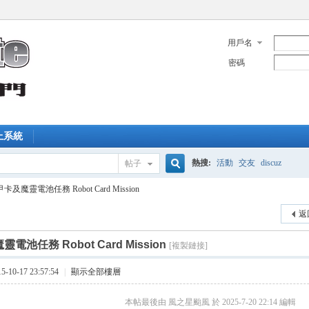
用戶名
密碼
上系統
熱搜:
活動
交友
discuz
帖子
搜
卡及魔靈電池任務 Robot Card Mission
返
索
電池任務 Robot Card Mission
[複製鏈接]
10-17 23:57:54
|
顯示全部樓層
本帖最後由 風之星颱風 於 2025-7-20 22:14 編輯