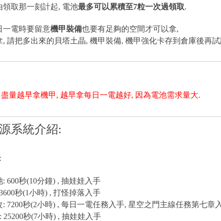
時由領取那一刻計起, 電池
最多可以累積至7粒一次過領取
.
每日一電時要留意
機甲裝備
也要有足夠的空間才可以拿,
, 請把多出來的貝塔土晶, 機甲裝備, 機甲強化卡存到倉庫後再試
, 盡量越早拿機甲, 越早拿每日一電越好, 因為電池需求量大.
源系統介紹:
:
 600秒(10分鐘) , 抽娃娃入手
3600秒(1小時) , 打怪掉落入手
: 7200秒(2小時) , 每日一電任務入手, 星空之門主線任務第七章
 25200秒(7小時) , 抽娃娃入手