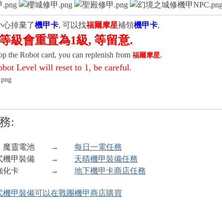
不小心掉棄了
機甲卡
, 可以找
福爾摩星
補領
機甲卡
,
等級會重置為1級, 等留意.
rop the Robot card, you can replenish from
.
福爾摩星
bot Level will reset to 1,
be careful.
務:
源：魔靈電池 →
每日一電任務
制式機甲裝備
→
天晴機甲裝備任務
機甲強化卡
→
地下機甲卡商店任務
式機甲裝備可以在戰團機甲商店購買