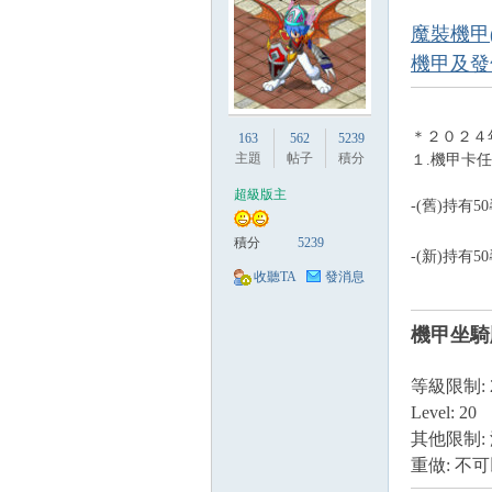
魔裝機甲
機甲及發
貓
＊２０２４
163
562
5239
主題
帖子
積分
１.機甲卡
超級版主
-(舊)持有
積分
5239
-(新)持有
收聽TA
發消息
機甲坐騎
論
等級限制: 
Level: 20
其他限制:
重做: 不