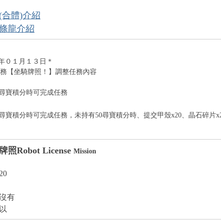
(合體)介紹
條龍介紹
年０１月１３日＊
任務【坐騎牌照！】調整任務內容
50尋寶積分時可完成任務
50尋寶積分時可完成任務，未持有50尋寶積分時、提交甲殼x20、晶石碎片x
牌照
Robot License
Mission
20
 沒有
可以