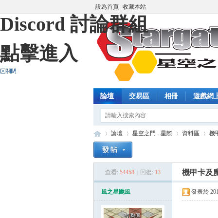
設為首頁
收藏本站
Discord 討論群組
點擊進入
論壇
交易區
相冊
遊戲網
論壇
星空之門 - 星際
資料區
機甲
機甲卡及魔靈
查看:
54458
|
回復:
13
藍
»
›
›
›
風之星颱風
發表於 2015-