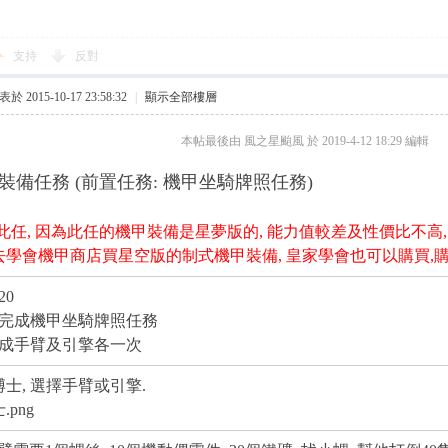
支持
反對
於 2015-10-17 23:58:32
|
顯示全部樓層
本帖最後由 風之星颱風 於 2019-4-12 18:29 編輯
裝備任務 (前置任務: 機甲坐騎牌照任務)
此任, 因為此任的機甲裝備是星夢版的, 能力值較差及性價比不高,
去學會機甲商店買星空版的制式機甲裝備, 皇家學會也可以購買,
20
 完成機甲坐騎牌照任務
完成手臂及引擎各一次
博士, 選擇手臂或引擎.