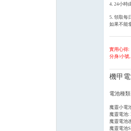
4. 24小
5. 領取
如果不能拿
實用心得:
分身/小號
機甲電
電池種類
魔靈小電池:
魔靈電池: 
魔靈電池改
魔靈電池S: