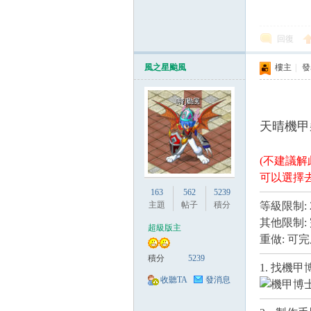
回復
風之星颱風
樓主
|
發表
天晴機甲
(不建議解
可以選擇
163
562
5239
主題
帖子
積分
等級限制: 
其他限制:
超級版主
重做: 可
積分
5239
1. 找機甲
收聽TA
發消息