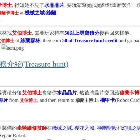
卡博士
, 得知她不見了
水晶晶片
, 要玩家幫她找她爺爺重新製作一
at
機械之城‧絲蘭
.
穆蘭卡博士
蘭森林找
艾伯博士
, 需要玩家持有
50以上尋寶積分
後再回來找他.
at
絲蘭森林
, then earn
50 of Treasure hunt
credit
and go ba
艾伯博士
紹(Treasure hunt)
0尋寶積分後
艾伯博士
會給你
水晶晶片
, 然後將晶片交回給
穆蘭卡博
from
, and then return to
,
機甲卡
(Robot Card)
晶片
艾伯博士
穆蘭卡博士
機甲裝備的
坐騎維修技師
在
機械之城
,
櫻花之城
,
神團聖殿
和
幻境之
Repair Robot: