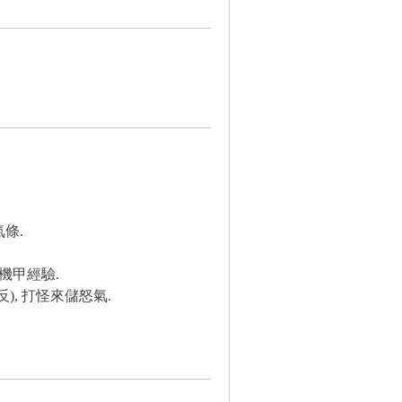
條.
機甲經驗.
), 打怪來儲怒氣.