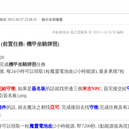
於 2015-10-17 23:58:15
|
顯示全部樓層
本帖最後由 風之星颱風 於 2024-1-16 16:58 編輯
(前置任務: 機甲坐騎牌照)
20
 完成
機甲坐騎牌照
任務
成後, 每24小時可以領取1粒魔靈電池改(2小時能源), 最多累積7粒
配給守衛
, 如果是
簽名板
的話就找旁邊三個
米古NPC
, 簽完後交給
信件
的話, 就去魔法之都找
亞可
, 完成後回去找
守衛
,完成任務及有20
4小時可以領取一粒
魔靈電池改
(2小時能源, 即7200秒, 1點能源值為