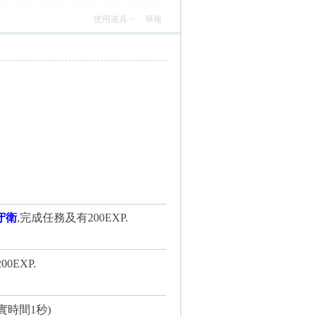
使用道具
舉報
守衛
,完成任務及有200EXP.
0EXP.
現實時間1秒)