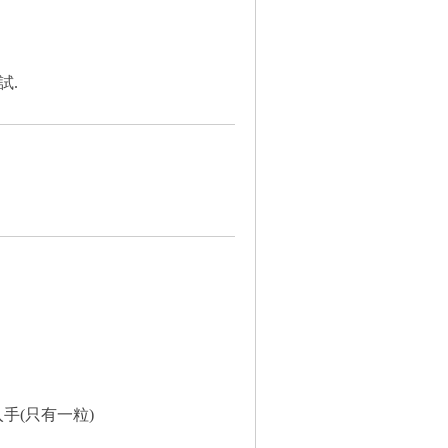
試.
入手(只有一粒)