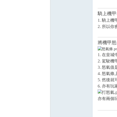
騎上機甲
1. 騎上機
2. 所以
將機甲怒
1. 在皇
2. 駕駛
3. 怒氣
4. 怒氣條
5. 然後
6. 亦有
亦有兩個