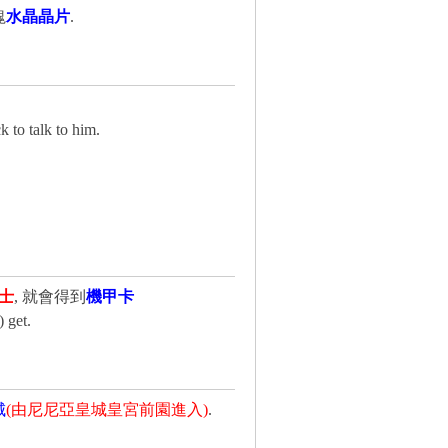
塊
水晶晶片
.
ck
to talk to him.
士
, 就會得到
機甲卡
 get.
城
(由尼尼亞皇城皇宮前園進入)
.