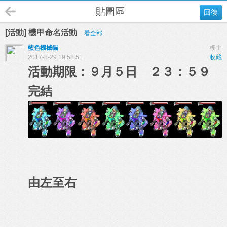
貼圖區
回復
[活動] 機甲命名活動
看全部
藍色機械貓
樓主
2017-8-29 19:58:51
收藏
活動期限：９月５日 ２３：５９
完結
由左至右