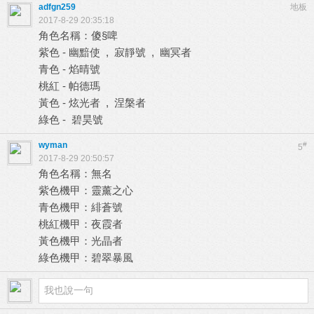
adfgn259
地板
2017-8-29 20:35:18
角色名稱：傻§啤
紫色 - 幽黯使 , 寂靜號 , 幽冥者
青色 - 焰晴號
桃紅 - 帕德瑪
黃色 - 炫光者 , 涅槃者
綠色 - 碧昊號
wyman
#
5
2017-8-29 20:50:57
角色名稱：無名
紫色機甲：靈薰之心
青色機甲：緋蒼號
桃紅機甲：夜霞者
黃色機甲：光晶者
綠色機甲：碧翠暴風