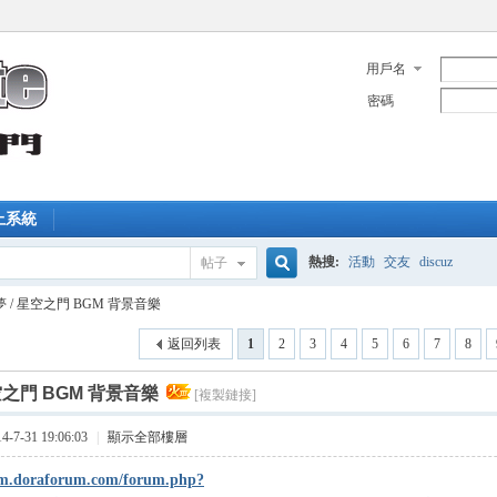
用戶名
密碼
上系統
熱搜:
活動
交友
discuz
帖子
搜
夢 / 星空之門 BGM 背景音樂
返回列表
1
2
3
4
5
6
7
8
索
空之門 BGM 背景音樂
[複製鏈接]
7-31 19:06:03
|
顯示全部樓層
rum.doraforum.com/forum.php?