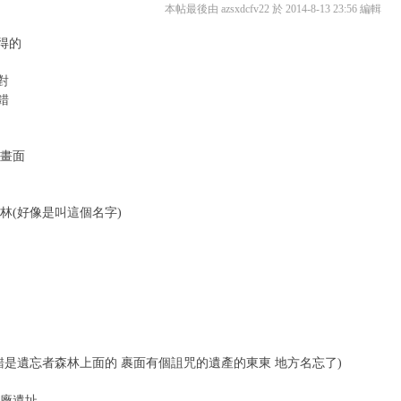
本帖最後由 azsxdcfv22 於 2014-8-13 23:56 編輯
得的
對
錯
始畫面
森林(好像是叫這個名字)
記錯是遺忘者森林上面的 裹面有個詛咒的遺產的東東 地方名忘了)
理廠遺址