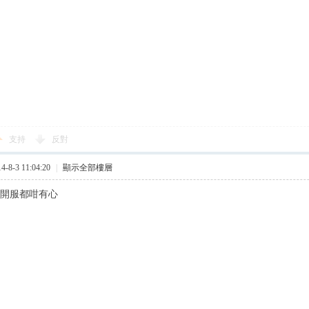
支持
反對
8-3 11:04:20
|
顯示全部樓層
冇開服都咁有心