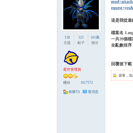
mod=atta
equest=yes
這是我從遊
檔案名 1.mp3
貓
138
325
161萬
一共39個檔
主題
帖子
積分
全亂數排序 
回覆後下載
星空管理員
遊客，如
積分
1617572
收聽TA
發消息
論