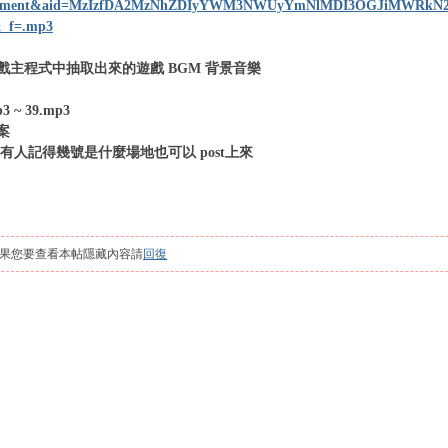
chment&aid=MzIzfDA2MzNhZDIyYWM3NWUyYmNlMDI3OGJiMWRkN
&_f=.mp3
戲主程式中抽取出來的遊戲 BGM 背景音樂
 ~ 39.mp3
案
有人記得幾號是什麼場地也可以 post上來
果您要查看本帖隱藏內容請
回復