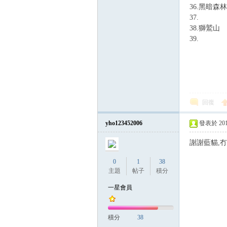
36.黑暗森林
37.
38.獅鷲山
39.
回復
yho123452006
發表於 2014-
謝謝藍貓,
0
1
38
主題
帖子
積分
一星會員
積分
38