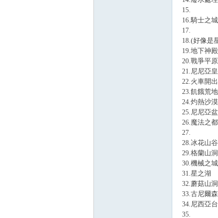
15.
16.騎士之城
17.
18.(好像
19.地下神殿
20.戰爭平原
21.尼尼亞
22.火車開
23.飢餓荒地
24.灼熱沙漠
25.尼尼亞
26.魔法之都
27.
28.冰花山谷
29.格蘭山洞
30.機械之城
31.星之湖
32.蘑菇山洞
33.古尼爾
34.尼西亞
35.