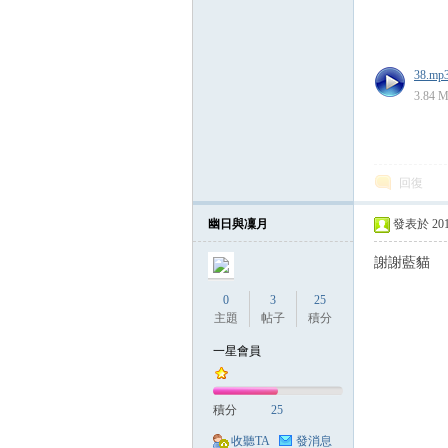
壇
38.mp
3.84 
回復
幽日與凜月
發表於 2014-
謝謝藍貓
0
3
25
主題
帖子
積分
一星會員
積分
25
收聽TA
發消息