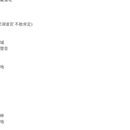
是星湖迷宮 不敢肯定)
皇城
出聲音
盆地
森林
台地