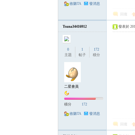
收聽TA
發消息
回復
Tsuna34416912
發表於 2014-
0
1
172
主題
帖子
積分
二星會員
積分
172
收聽TA
發消息
回復