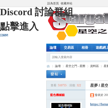
設為首頁
收藏本站
Discord 討論群組
點擊進入
論壇
交易區
相冊
遊戲網
論壇
星空之門 - 星際
資料區
星
星夢 / 星
查看:
510755
|
回復:
322
藍
»
›
›
›
藍色機械貓
發表於 2014-
https://fo