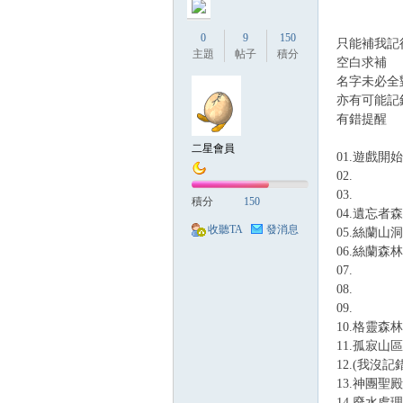
0
9
150
只能補我記
主題
帖子
積分
空白求補
名字未必全
亦有可能記
有錯提醒
二星會員
01.遊戲開
02.
03.
積分
150
04.遺忘者
收聽TA
發消息
05.絲蘭山洞
06.絲蘭森林
07.
08.
09.
10.格靈森林
11.孤寂山區
12.(我沒
13.神團聖殿
14.廢水處