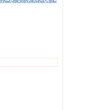
2FlNmUyfDE3ODYxMjA4Nzk%3D&r