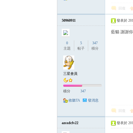
回復
50960911
發表於 2014-
藍貓 謝謝
0
5
347
主題
帖子
積分
三星會員
積分
347
收聽TA
發消息
回復
azsxdcfv22
發表於 2014-