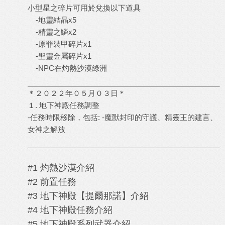
小型星之碎片可用於兌換以下道具
-地靈結晶x5
-精靈之鱗x2
-原罪裝甲碎片x1
-聖靈金屬碎片x1
-NPC在灼熱沙漠綠洲
＊２０２２年０５月０３日＊
１. 地下神殿任務調整
-任務時限移除，包括: -魔獸封印的守護、精靈王的建言、
女神之解放
#1 灼熱沙漠介紹
#2 前置任務
#3 地下神殿【提爾那諾】介紹
#4 地下神殿任務介紹
#5 地下神殿系列武器介紹