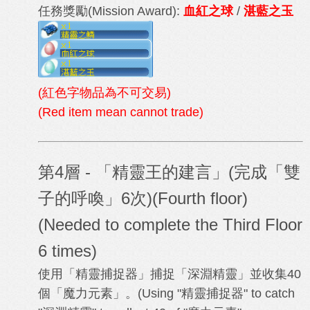
任務獎勵
(Mission Award)
:
血紅之球
/
湛藍之玉
(紅色字物品為不可交易)
(Red item mean cannot trade)
第4層 -
「精靈王的建言」(完成「雙
子的呼喚」6次)
(Fourth floor
)
(Needed to complete the Third Floor
6 times)
使用「精靈捕捉器」捕捉
「深淵精靈」並收集40
個
「魔力元素」。
(Using "
精靈捕捉器" to catch