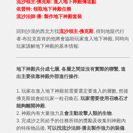
流沙領主‧佛克斯: 進入地下神殿傳送點
依普特: 領取地下神殿任務
流沙法師‧潘: 製作地下神殿套裝
回到沙漠的西北方找
流沙領主‧佛克斯
, 得到地龍代行
者‧布拉克首肯的他將會協助玩家進入地下神殿, 同時向
玩家講解地下神殿的基本情報:
地下神殿共分成七層, 各層之間並沒有實際的聯繫, 進
出主要依靠神殿外部進行操作.
1. 玩家在進入地下神殿前需要選定要進入的層數, 然後
佛克斯就會給玩家一粒召喚石,
玩家需要使用召喚石才
能夠離開神殿
.
2. 神殿內有大量強力及
會主動攻擊人類的生物
.
3. 完成沙之民給予的任務所得的獎勵及收集到神殿內
的特殊物品後,
可以找流沙法師‧潘去製作強力的裝備
.