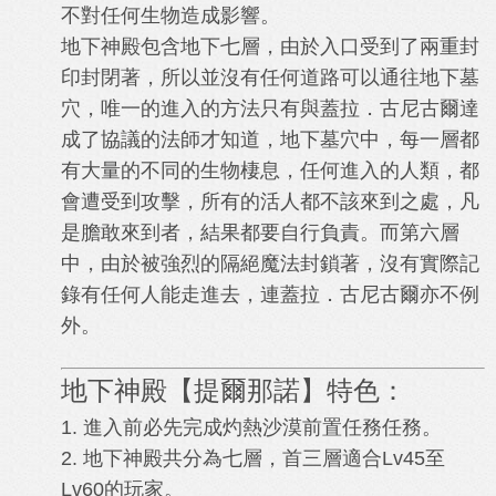
不對任何生物造成影響。
地下神殿包含地下七層，由於入口受到了兩重封
印封閉著，所以並沒有任何道路可以通往地下墓
穴，唯一的進入的方法只有與蓋拉．古尼古爾達
成了協議的法師才知道，地下墓穴中，每一層都
有大量的不同的生物棲息，任何進入的人類，都
會遭受到攻擊，所有的活人都不該來到之處，凡
是膽敢來到者，結果都要自行負責。而第六層
中，由於被強烈的隔絕魔法封鎖著，沒有實際記
錄有任何人能走進去，連蓋拉．古尼古爾亦不例
外。
地下神殿【提爾那諾】特色：
1. 進入前必先完成灼熱沙漠前置任務任務。
2. 地下神殿共分為七層，首三層適合Lv45至
Lv60的玩家。