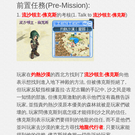
前置任務(Pre-Mission):
1.
流沙領主‧佛克斯
的考核
(1. Talk to
流沙領主‧佛克斯
)
玩家在
灼熱沙漠
的西北方找到了
流沙領主‧佛克斯
向他
表示想找到進入地下神殿的方法, 但被佛克斯拒絕了,
但玩家反駁指根據蓋拉‧古尼古爾的手記中, 沙之民是唯
一知情的部族, 但佛克斯激動的表示他們沒有義務告訴
玩家, 並指責灼熱沙漠原本優美的森林就被是玩家們破
壞的, 玩家問佛克斯到底怎樣才能得到沙之民的信任,
佛克斯則表示玩家們要得到的地龍的信任, 而不是他們.
並叫玩家去沙漠的東北方尋找
地龍代行者
, 只要玩家能
得到他的信賴, 佛克斯就會把一切告訴給玩家.