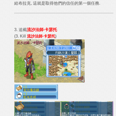
給布拉克, 這就是取得他們的信任的第一個任務.
3. 追截
流沙法師‧卡瑟托
(3. Kill
流沙法師‧卡瑟托
)