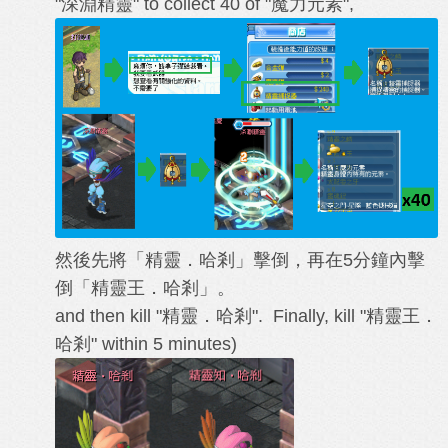
"
深淵精靈
" to collect 40 of "
魔力元素
",
然後先將「精靈．哈剎」擊倒，再在5分鐘內擊
倒「精靈王．哈剎」。
and then kill "
精靈．哈剎
". Finally, kill "
精靈王．
哈剎
" within 5 minutes
)