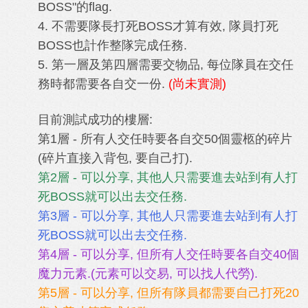
BOSS"的flag.
4. 不需要隊長打死BOSS才算有效, 隊員打死
BOSS也計作整隊完成任務.
5. 第一層及第四層需要交物品, 每位隊員在交任
務時都需要各自交一份.
(尚未實測)
目前測試成功的樓層:
第1層 - 所有人交任時要各自交50個靈柩的碎片
(碎片直接入背包, 要自己打).
第2層 - 可以分享,
其他人
只需要進去站到有人打
死BOSS就可以出去交任務.
第3層
- 可以分享
,
其他人
只需要進去站到有人打
死BOSS就可以出去交任務.
第4層
- 可以分享
, 但所有人
交任時
要各自交40個
魔力元素.(元素可以交易, 可以找人代勞).
第5層
- 可以分享, 但所有隊員都需要自己打死20