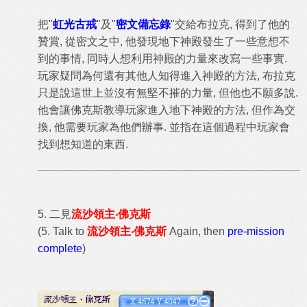
把"
虹光古戒
"及"
密文備忘錄
"交給布拉克, 得到了他的
贊賞, 從密文之中, 他發現地下神殿發生了一些意想不
到的事情, 同時人想利用神殿的力量來改寫一些事實.
玩家疑問為何還有其他人知得進入神殿的方法, 布拉克
只是說這世上並沒有無堅不摧的力量, 但他也不願多說.
他會讓佛克斯教導玩家進入地下神殿的方法, 但作為交
換, 他需要玩家為他們辦事. 並指在這個過程中玩家會
找到想知道的東西.
5. 二
見
流沙領主‧佛克斯
(5. Talk to
流沙領主‧佛克斯
Again, then
pre-mission
complete
)