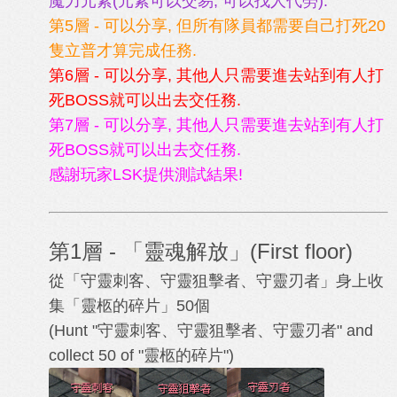
魔力元素(元素可以交易, 可以找人代勞).
第5層
- 可以分享, 但所有隊員都需要自己打死20
隻立普才算完成任務.
第6層
- 可以分享, 其他人只需要進去站到有人打
死BOSS就可以出去交任務.
第7層 -
可以分享, 其他人只需要進去站到有人打
死BOSS就可以出去交任務.
感謝玩家LSK提供測試結果!
第1層 - 「靈魂解放」(First floor)
從「守靈刺客、守靈狙擊者、守靈刃者」身上收
集「靈柩的碎片」50個
(Hunt "守靈刺客、守靈狙擊者、守靈刃者
" and
collect 50 of "
靈柩的碎片")