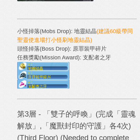
小怪掉落
(Mobs Drop)
: 地靈結晶
(建議60級帶同
聖靈使進場打小怪刷地靈結晶)
頭怪掉落
(Boss
Drop)
:
原罪裝甲碎片
任務獎勵
(Mission Award)
: 支配者之牙
第3層 -
「雙子的呼喚」(完成「靈魂
解放」,「魔獸封印的守護」各4次)
(Third Floor) (Needed to complete