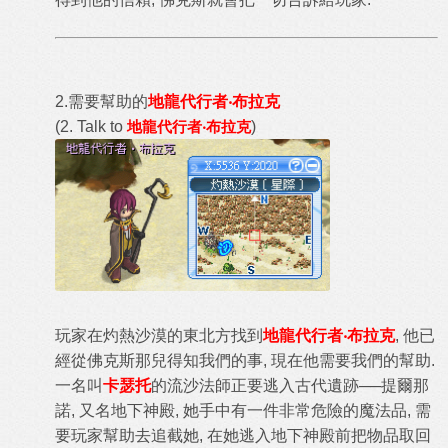
2.需要幫助的
地龍代行者‧布拉克
(2. Talk to
地龍代行者‧布拉克
)
玩家在灼熱沙漠的東北方找到
地龍代行者‧布拉克
, 他已
經從佛克斯那兒得知我們的事, 現在他需要我們的幫助.
一名叫
卡瑟托
的流沙法師正要逃入古代遺跡──提爾那
諾, 又名地下神殿, 她手中有一件非常危險的魔法品, 需
要玩家幫助去追截她, 在她逃入地下神殿前把物品取回