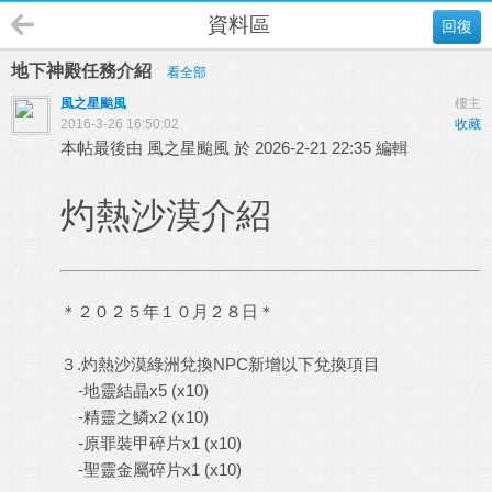
資料區
回復
地下神殿任務介紹
看全部
風之星颱風
樓主
2016-3-26 16:50:02
收藏
本帖最後由 風之星颱風 於 2026-2-21 22:35 編輯
灼熱沙漠介紹
＊２０２５年１０月２８日＊
３.灼熱沙漠綠洲兌換NPC新增以下兌換項目
-地靈結晶x5 (x10)
-精靈之鱗x2 (x10)
-原罪裝甲碎片x1 (x10)
-聖靈金屬碎片x1 (x10)