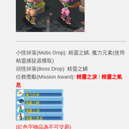
小怪掉落
(Mobs Drop)
: 精靈之鱗, 魔力元素(使用
精靈捕捉器獲取)
頭怪掉落
(Boss
Drop)
:
精靈之鱗
任務獎勵
(Mission Award)
:
精靈之淚
/
精靈之氣
息
(紅色字物品為不可交易)