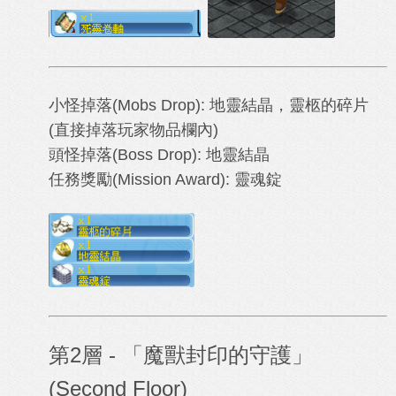
小怪掉落(Mobs Drop):
地靈結晶，
靈柩的碎片
(直接掉落玩家物品欄內)
頭怪掉落(Boss
Drop)
:
地靈結晶
任務獎勵(Mission Award): 靈魂
錠
第2層 -
「魔獸封印的守護」
(Second Floor)