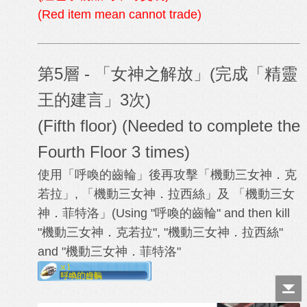
(Red item mean cannot trade)
第5層 -
「女神之解放」(完成「精靈
王的建言」3次)
(Fifth floor
)
(Needed to complete the
Fourth
Floor 3 times)
使用「呼喚的齒輪」後再攻擊「
機動三女神．克
若拉」, 「
機動三女神．拉西絲」及 「
機動三女
神．菲特洛」
(Using "
呼喚的齒輪" and then kill
"
機動三女神．克若拉", "
機動三女神．拉西絲"
and "
機動三女神．菲特洛"