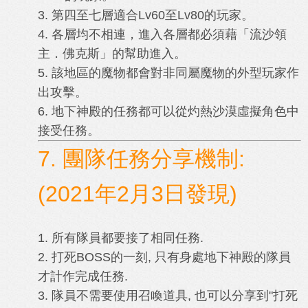
3. 第四至七層適合Lv60至Lv80的玩家。
4. 各層均不相連，進入各層都必須藉「流沙領
主．佛克斯」的幫助進入。
5. 該地區的魔物都會對非同屬魔物的外型玩家作
出攻擊。
6. 地下神殿的任務都可以從灼熱沙漠虛擬角色中
接受任務。
7. 團隊任務分享機制:
(2021年2月3日發現)
1. 所有隊員都要接了相同任務.
2. 打死BOSS的一刻, 只有身處地下神殿的隊員
才計作完成任務.
3. 隊員不需要使用召喚道具, 也可以分享到"打死