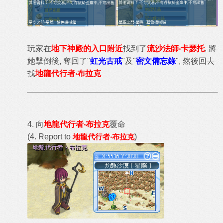
玩家在
地下神殿的入口附近
找到了
流沙法師‧卡瑟托
, 將
她擊倒後, 奪回了"
虹光古戒
"及"
密文備忘錄
", 然後回去
找
地龍代行者‧布拉克
4. 向
地龍代行者‧布拉克
覆命
(4. Report to
地龍代行者‧布拉克
)