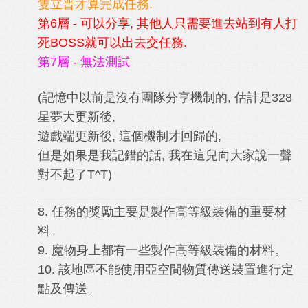
隻立普才算完成任務.
第6層
- 可以分享, 其他人只需要進去站到有人打
死BOSS就可以出去交任務.
第7層 - 無法測試
(記憶中以前是沒有團隊分享機制的, 估計是328
星夢大更新後,
遊戲端更新後, 這個機制才回歸的,
但是如果是我記錯的話, 我在這兒向大家說一聲
對不起了T^T)
8. 任務的獎勵主要是製作高等級裝備的重要材
料。
9. 魔物身上都有一些製作高等級裝備的材料。
10. 該地區不能使用亞空間物質傳送裝置進行定
點及傳送。