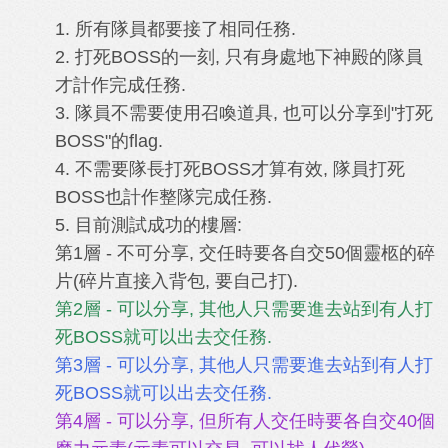
1. 所有隊員都要接了相同任務.
2. 打死BOSS的一刻, 只有身處地下神殿的隊員
才計作完成任務.
3. 隊員不需要使用召喚道具, 也可以分享到"打死
BOSS"的flag.
4. 不需要隊長打死BOSS才算有效, 隊員打死
BOSS也計作整隊完成任務.
5.
目前測試成功的樓層:
第1層 - 不可分享, 交任時要各自交50個靈柩的碎
片(碎片直接入背包, 要自己打).
第2層 - 可以分享,
其他人
只需要進去站到有人打
死BOSS就可以出去交任務.
第3層
- 可以分享
,
其他人
只需要進去站到有人打
死BOSS就可以出去交任務.
第4層
- 可以分享
, 但所有人
交任時
要各自交40個